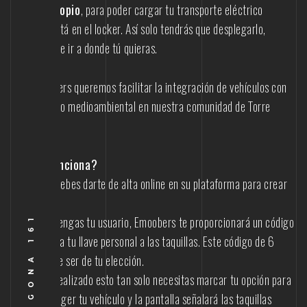
interno propio
, para poder cargar tu transporte eléctrico
mientras está en el locker. Así solo tendrás que desplegarlo,
encenderlo e ir a donde tú quieras.
Con Emoobers queremos facilitar la integración de vehículos con
bajo impacto medioambiental en nuestra comunidad de Torre
Tarragona.
¿Cómo funciona?
– Tan solo debes darte de alta online en su plataforma para crear
tu usuario.
– Una vez tengas tu usuario, Emoobers te proporcionará un código
para que sea tu llave personal a las taquillas. Este código de 6
cifras puede ser de tu elección.
– Una vez realizado esto tan solo necesitas marcar tu opción para
dejar o recoger tu vehículo y la pantalla señalará las taquillas